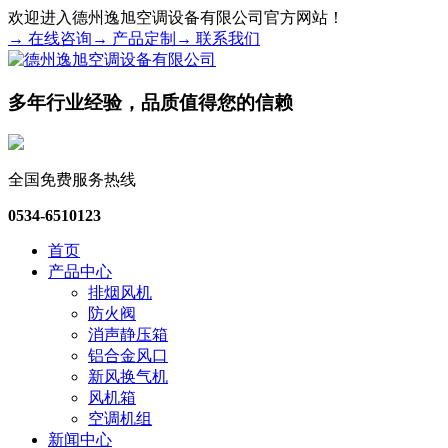
欢迎进入德州逸旭空调设备有限公司官方网站！
→ 在线咨询
→ 产品定制
→ 联系我们
多年
行业经验，品质值得您的信赖
全国免费服务热线
0534-6510123
首页
产品中心
排烟风机
防火阀
消声静压箱
铝合金风口
新风换气机
风机箱
空调机组
新闻中心