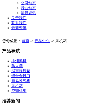
公司动态
行业动态
最新资讯
关于我们
联系我们
最新资讯
您的位置：
首页
->
产品中心
->
风机箱
产品导航
排烟风机
防火阀
消声静压箱
铝合金风口
新风换气机
风机箱
空调机组
推荐新闻