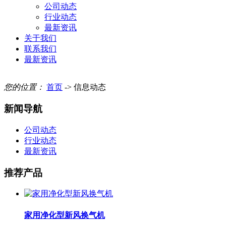
公司动态
行业动态
最新资讯
关于我们
联系我们
最新资讯
您的位置：
首页
-> 信息动态
新闻导航
公司动态
行业动态
最新资讯
推荐产品
家用净化型新风换气机