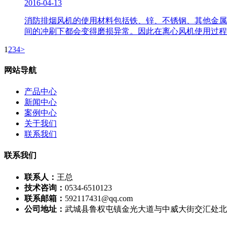
2016-04-13
消防排烟风机的使用材料包括铁、锌、不锈钢、其他金属
间的冲刷下都会变得磨损异常。因此在离心风机使用过程
1
2
3
4
>
网站导航
产品中心
新闻中心
案例中心
关于我们
联系我们
联系我们
联系人：
王总
技术咨询：
0534-6510123
联系邮箱：
592117431@qq.com
公司地址：
武城县鲁权屯镇金光大道与中威大街交汇处北