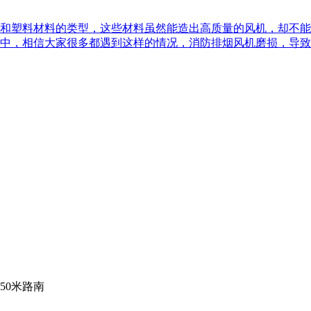
和塑料材料的类型，这些材料虽然能造出高质量的风机，却不能
中，相信大家很多都遇到这样的情况，消防排烟风机磨损，导致
50米路南