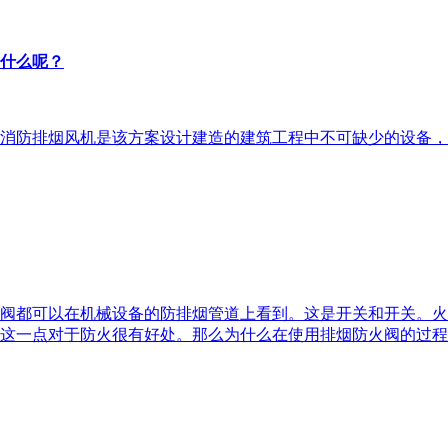
什么呢？
消防排烟风机是该方案设计建造的建筑工程中不可缺少的设备，
阀都可以在机械设备的防排烟管道上看到。这是开关和开关。火
这一点对于防火很有好处。那么为什么在使用排烟防火阀的过程