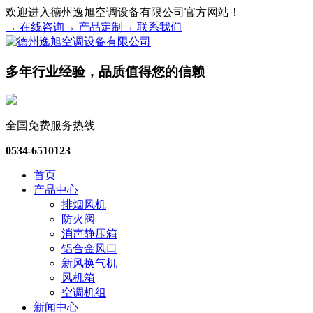
欢迎进入德州逸旭空调设备有限公司官方网站！
→ 在线咨询
→ 产品定制
→ 联系我们
多年
行业经验，品质值得您的信赖
全国免费服务热线
0534-6510123
首页
产品中心
排烟风机
防火阀
消声静压箱
铝合金风口
新风换气机
风机箱
空调机组
新闻中心