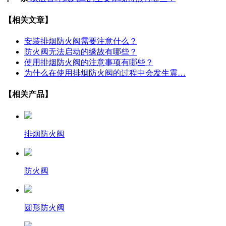
【相关文章】
安装排烟防火阀需要注意什么？
防火阀无法启动的缘故有哪些？
使用排烟防火阀的注意事项有哪些？
为什么在使用排烟防火阀的过程中会发生震…
【相关产品】
排烟防火阀
防火阀
圆形防火阀