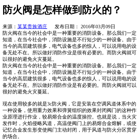
防火阀是怎样做到防火的？
来源：
某某贵族酒庄
发布日期： 2016年03月09日
防火阀在当今的社会中是一种重要的消防设备。那么我们一定
知道，在当今社会中，消防设施是不行短少的一种设备。由于
当今的高层建筑很多，电气设备也多的惊人，可以说用电的设
备无处不在。所以做好消防作业是很有必要的。而防火阀就可
以很好的避免火灾蔓延。
防火阀在当今的社会中是一种重要的消防设备。那么我们一定
知道，在当今社会中，消防设施是不行短少的一种设备。由于
当今的高层建筑很多，电气设备也多的惊人，可以说用电的设
备无处不在。所以做好消防作业是有必要的。而防火阀就可以
很好的避免火灾蔓延。
现在使用较多的就是3c防火阀，它是安装在空调风道体系中的
一种设备，使用重力效果和弹簧组织的效果封闭阀门的这种作
业原理进行作业，较易熔合金的温度操控。也就是说，当火灾
发作时，火焰侵略风道，高温使阀门上的易熔合金熔解，或使
记忆合金发生形变使阀门主动封闭，用于风道与防火分区贯穿
的场合。