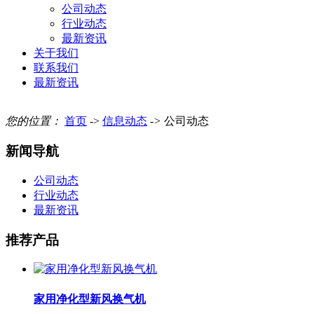
公司动态
行业动态
最新资讯
关于我们
联系我们
最新资讯
您的位置：
首页
->
信息动态
->
公司动态
新闻导航
公司动态
行业动态
最新资讯
推荐产品
家用净化型新风换气机