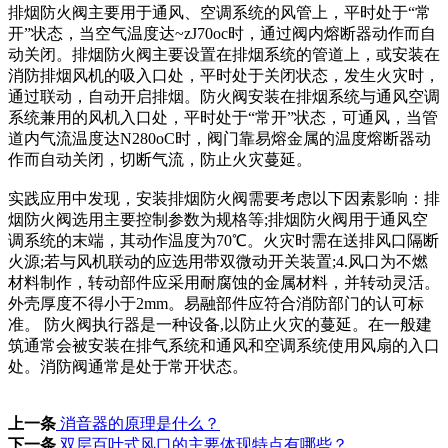
排烟防火阀主要用于通风、空调系统的风管上，平时处于“常
开”状态，当空气温度达~zJ70oc时，通过阀内熔断器动作而自
动关闭。排烟防火阀主要设置在排烟系统的管道上，或安装在
消防排烟风机的吸入口处，平时处于关闭状态，发生火灾时，
通过联动，自动开启排烟。防火阀安装在排烟系统与通风空调
系统兼用的风机入口处，平时处于“常开”状态，可通风，当管
道内气流温度达N280oC时，阀门靠易熔金属的温度熔断器动
作而自动关闭，切断气流，防止火灾蔓延。
实践应用中发现，安装排烟防火阀需要考虑以下因素影响：排
烟防火阀选用主要控制参数为规格等;排烟防火阀用于通风空
调系统的末端，其动作温度为70℃。火灾时需在送排风口隔断
火源;若与风机联动的应选用带双微动开关装置;4.风口为不燃
材料制作，转动部件应采用耐腐蚀的金属材料，并转动灵活。
外壳厚度不得小于2mm。易融部件应符合消防部门的认可标
准。 防火阀执行器是一种设备,以防止火灾的蔓延。在一般建
筑通常会被安装在排气系统和通风和空调系统使用风扇的入口
处。消防阀通常是处于常开状态。
上一条
消音器的原理是什么？
下一条
双层百叶式风口的主要体现特点有哪些？